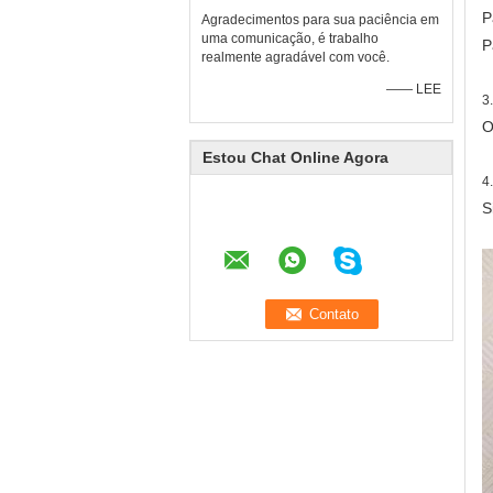
P
Agradecimentos para sua paciência em
uma comunicação, é trabalho
P
realmente agradável com você.
—— LEE
3
O
Estou Chat Online Agora
4
S