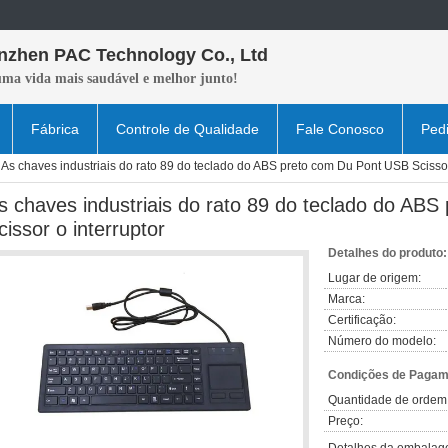
nzhen PAC Technology Co., Ltd
uma vida mais saudável e melhor junto!
Fábrica
Controle de Qualidade
Fale Conosco
Ped
As chaves industriais do rato 89 do teclado do ABS preto com Du Pont USB Scissor
s chaves industriais do rato 89 do teclado do AB
cissor o interruptor
Detalhes do produto:
Lugar de origem:
Marca:
Certificação:
Número do modelo:
Condições de Pagame
Quantidade de ordem
Preço: