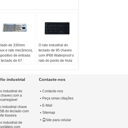
clado de 330mm
O rato industrial do
nux e rato mecânicos,
teclado de 95 chaves
spositivo de entrada
com IP68 Waterproof o
 teclado de 67
rato do ponto de Hula
aves
Chaves:
95
stema:
Vitória e
Língua:
Japonês ou
nux
outro
io industrial
Contacte-nos
ontagem:
Montagem
Aplicação:
Industrial
 painel
Materiais:
Silicone
o industrial do
Contacte-nos
licação:
teclado
7 chaves com a
dustrial
Peça umas citações
recarregável
sposição:
EN ou
E-Mail
o industrial chave
tro
USB do teclado com
Sitemap
te traseira
Site para celular
o industrial de
portáteis com