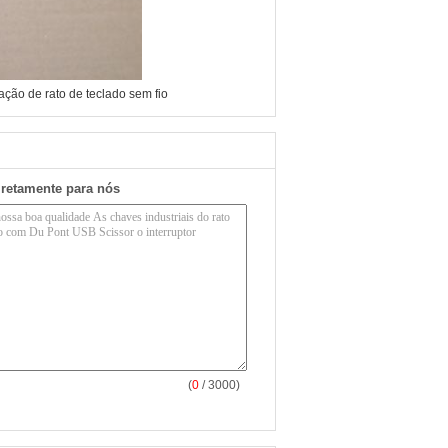
ção de rato de teclado sem fio
iretamente para nós
(
0
/ 3000)