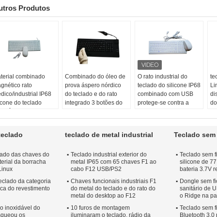
utros Produtos
terial combinado
Combinado do óleo de
O rato industrial do
te
gnético rato
prova áspero nórdico
teclado do silicone IP68
Li
dico/industrial IP68
do teclado e do rato
combinado com USB
di
icone do teclado
integrado 3 botões do
protege-se contra a
do
gnético:
Sim
rato
água
ch
r:
Preto ou branco
Áspero:
Sim
Versão:
desktop
Si
mbinado:
rato do
prova de óleo:
Sim,
Cor:
Preto ou branco
Li
teclado
teclado de metal industrial
Teclado sem f
clado do silicone
IP68
COMBINADO:
rato do
M
use:
Rato óptico
Aplicação:
Industrial
teclado
do
clado das chaves do
Teclado industrial exterior do
Teclado sem fi
Materiais:
Silicone
Aplicação:
industrial,
Ap
erial da borracha
metal IP65 com 65 chaves F1 ao
silicone de 7
ou médico
in
Linux
cabo F12 USB/PS2
bateria 3.7V 
Di
teclado da categoria
Chaves funcionais industriais F1
Dongle sem fi
ou
nca do revestimento
do metal do teclado e do rato do
sanitário de 
metal do desktop ao F12
o Ridge na par
ço inoxidável do
10 furos de montagem
Teclado sem fi
osqueou os
iluminaram o teclado, rádio da
Bluetooth 3,0 