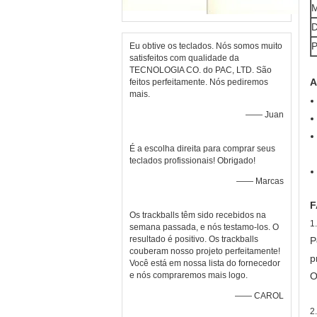
D
P
Eu obtive os teclados. Nós somos muito
satisfeitos com qualidade da
TECNOLOGIA CO. do PAC, LTD. São
A
feitos perfeitamente. Nós pediremos
mais.
—— Juan
É a escolha direita para comprar seus
teclados profissionais! Obrigado!
—— Marcas
F
Os trackballs têm sido recebidos na
1
semana passada, e nós testamo-los. O
resultado é positivo. Os trackballs
P
couberam nosso projeto perfeitamente!
p
Você está em nossa lista do fornecedor
e nós compraremos mais logo.
O
—— CAROL
2