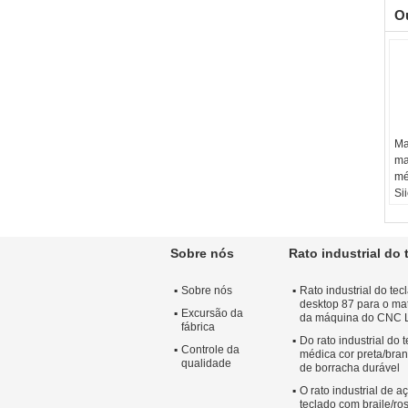
O
Ma
ma
mé
Si
Ma
co
Co
Sobre nós
Rato industrial do 
te
Mo
Sobre nós
Rato industrial do te
desktop 87 para o mat
Excursão da
da máquina do CNC 
fábrica
Do rato industrial do 
Controle da
médica cor preta/bra
qualidade
de borracha durável
O rato industrial de a
teclado com braile/r