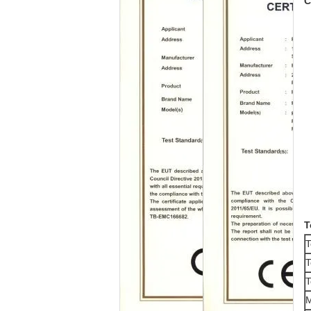
C
T
T
T
T