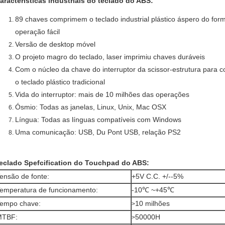
aracterísticas industriais do teclado do ABS:
89 chaves comprimem o teclado industrial plástico áspero do fo
operação fácil
Versão de desktop móvel
O projeto magro do teclado, laser imprimiu chaves duráveis
Com o núcleo da chave do interruptor da scissor-estrutura para co
o teclado plástico tradicional
Vida do interruptor: mais de 10 milhões das operações
Ósmio: Todas as janelas, Linux, Unix, Mac OSX
Língua: Todas as línguas compatíveis com Windows
Uma comunicação: USB, Du Pont USB, relação PS2
eclado Spefcification do Touchpad do ABS:
ensão de fonte:
+5V C.C. +/
emperatura de funcionamento:
-10℃ ~+45℃
empo chave:
10 milhões
>
MTBF:
50000H
>