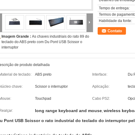
Detalhes da embalag
Tempo de entrega:
Termos de pagamento
Habilidade da fonte:
Contato
Imagem Grande :
As chaves industriais do rato 89 do
teclado do ABS preto com Du Pont USB Scissor o
interruptor
escrição de produto detalhada
Material de teclado:
ABS preto
Interface:
Du 
Núcleo chave:
Scissor o interruptor
Aplicação:
tecl
Mouse:
Touchpad
Cabo PS2:
Opc
long range keyboard and mouse
wireless keyb
Realçar:
,
u Pont USB Scissor o rato industrial do teclado do interruptor pe