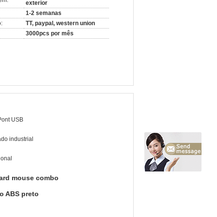
em:
exterior
1-2 semanas
:
TT, paypal, western union
3000pcs por mês
Pont USB
ado industrial
ional
oard mouse combo
lo ABS preto