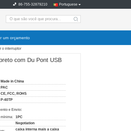
86-755-32879210
Portuguese
ir um orçamento
 o interruptor
S preto com Du Pont USB
Made in China
PAC
CE, FCC, ROHS
P-40TP
nto e Envio:
 mínima:
1PC
Negotiation
caixa interna mais a caixa