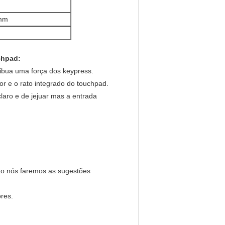
0mm
chpad:
ribua uma força dos keypress.
or e o rato integrado do touchpad.
claro e de jejuar mas a entrada
ão nós faremos as sugestões
res.